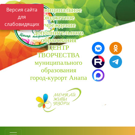
Муниципальное
Версия сайта
для
бюджетное
слабовидящих
учреждение
дополнительного
образования
ЦЕНТР
ТВОРЧЕСТВА
муниципального
образования
город-курорт Анапа