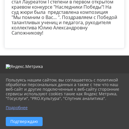
стал Лауреатом I степени в первом открытом
краевом конкурсе "Наследники Победы"! На
суд жюри была представлена композиция
"Мы помним о Вас... ". Поздравляем с Победой
талантливых учениц и педагога, рукодителя
коллектива Юлию Александровну
Сапожникову!
Пользуясь нашим сайтом, вы соглашаетесь с политикой
2026 г. cdt-anapa.ru
обработки персональных данных а также с тем что наш
Вход
веб-сайт и другие подключенные к веб-сайту сторонние
Карта сайта
сервисы используют cookies такие как Яндекс Метрика,
Политика обработки персональных данных
"Госуслуги", "PRO.Культура", "Спутник аналитика".
Подробнее
Сделано на KubCMS
Разработка и поддержка
Подтверждаю