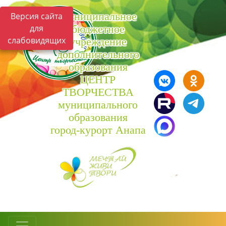
Муниципальное
Версия сайта
для
бюджетное
слабовидящих
учреждение
дополнительного
образования
ЦЕНТР
ТВОРЧЕСТВА
муниципального
образования
город-курорт Анапа