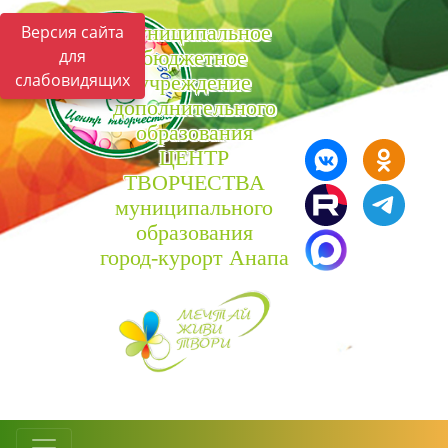
Муниципальное
Версия сайта
для
бюджетное
слабовидящих
учреждение
дополнительного
образования
ЦЕНТР
ТВОРЧЕСТВА
муниципального
образования
город-курорт Анапа