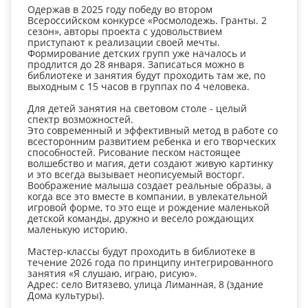
Одержав в 2025 году победу во втором
Всероссийском конкурсе «Росмолодежь. Гранты. 2
сезон», авторы проекта с удовольствием
приступают к реализации своей мечты.
Формирование детских групп уже началось и
продлится до 28 января. Записаться можно в
библиотеке и занятия будут проходить там же, по
выходным с 15 часов в группах по 4 человека.
Для детей занятия на световом столе - целый
спектр возможностей.
Это современный и эффективный метод в работе со
всесторонним развитием ребенка и его творческих
способностей. Рисование песком настоящее
волшебство и магия, дети создают живую картинку
и это всегда вызывает неописуемый восторг.
Воображение малыша создает реальные образы, а
когда все это вместе в компании, в увлекательной
игровой форме, то это еще и рождение маленькой
детской команды, дружно и весело рождающих
маленькую историю.
Мастер-классы будут проходить в библиотеке в
течение 2026 года по принципу интегрированного
занятия «Я слушаю, играю, рисую».
Адрес: село Витязево, улица Лиманная, 8 (здание
Дома культуры).