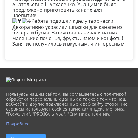
Анатольевна Шурхаленко. Учащимся было
предложено приготовить канапе для
чаепития!
Ребята подошли к делу творчески.
Декоративно украсили шпажки для канапе из
бисера и бусин. Затем они нанизали на них
маленькие печенья, фрукты, изюм и конфеты!
Занятие получилось и вкусным, и интересным!
Пользуясь нашим сайтом, вы соглашаетесь с политикой
2026 г. cdt-anapa.ru
обработки персональных данных а также с тем что наш
Вход
веб-сайт и другие подключенные к веб-сайту сторонние
Карта сайта
сервисы используют cookies такие как Яндекс Метрика,
Политика обработки персональных данных
"Госуслуги", "PRO.Культура", "Спутник аналитика".
Подробнее
Сделано на KubCMS
Разработка и поддержка