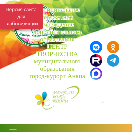
Муниципальное
Версия сайта
для
бюджетное
слабовидящих
учреждение
дополнительного
образования
ЦЕНТР
ТВОРЧЕСТВА
муниципального
образования
город-курорт Анапа