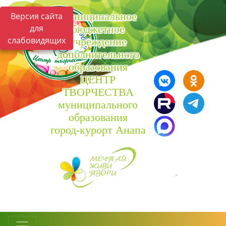
Муниципальное
Версия сайта
для
бюджетное
слабовидящих
учреждение
дополнительного
образования
ЦЕНТР
ТВОРЧЕСТВА
муниципального
образования
город-курорт Анапа