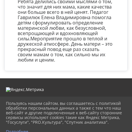
Ребята делились своими мыслями о том,
что значит для них мама, какие качества
они больше всего в ней ценят. Педагог
Гаврилюк Елена Владимировна помогла
детям сформулировать определение
материнской любви, как безусловной,
всепрощающей и вдохновляющей
силы.Мероприятие прошло в теплой и
дружеской атмосфере. День матери – это
прекрасный повод еще раз сказать
своим мамам о том, как сильно мы их
любим и ценим.
Пользуясь нашим сайтом, вы соглашаетесь с политикой
2026 г. cdt-anapa.ru
обработки персональных данных а также с тем что наш
Вход
веб-сайт и другие подключенные к веб-сайту сторонние
Карта сайта
сервисы используют cookies такие как Яндекс Метрика,
Политика обработки персональных данных
"Госуслуги", "PRO.Культура", "Спутник аналитика".
Подробнее