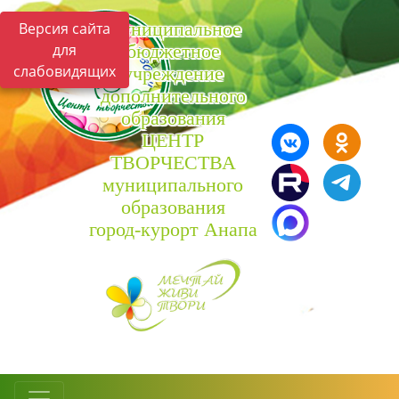
Муниципальное
Версия сайта
для
бюджетное
слабовидящих
учреждение
дополнительного
образования
ЦЕНТР
ТВОРЧЕСТВА
муниципального
образования
город-курорт Анапа