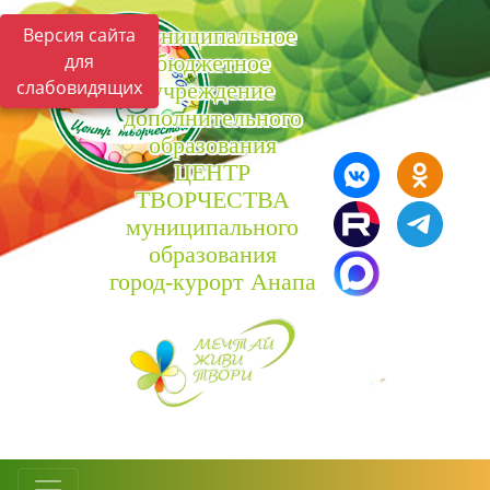
Муниципальное
Версия сайта
для
бюджетное
слабовидящих
учреждение
дополнительного
образования
ЦЕНТР
ТВОРЧЕСТВА
муниципального
образования
город-курорт Анапа