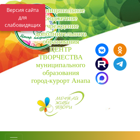
Муниципальное
Версия сайта
для
бюджетное
слабовидящих
учреждение
дополнительного
образования
ЦЕНТР
ТВОРЧЕСТВА
муниципального
образования
город-курорт Анапа