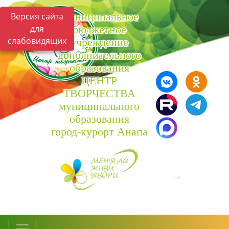
Муниципальное
Версия сайта
для
бюджетное
слабовидящих
учреждение
дополнительного
образования
ЦЕНТР
ТВОРЧЕСТВА
муниципального
образования
город-курорт Анапа