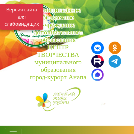
Муниципальное
Версия сайта
для
бюджетное
слабовидящих
учреждение
дополнительного
образования
ЦЕНТР
ТВОРЧЕСТВА
муниципального
образования
город-курорт Анапа