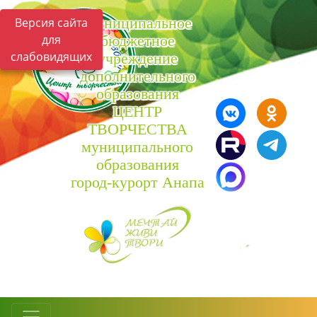
Муниципальное
Версия сайта
для
бюджетное
слабовидящих
учреждение
дополнительного
образования
ЦЕНТР
ТВОРЧЕСТВА
муниципального
образования
город-курорт Анапа