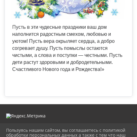
Пусть в
эти чудесные праздники ваш дом
наполнится радостным смехом, любовью и
уютом! Пусть вера окрыляет сердца, а добро
согревает душу. Пусть помыслы остаются
чистыми, а слова и поступки — честными. Пусть
дети растут здоровыми и добродетельными.
Счастливого Нового года и Рождества!»
Пользуясь нашим сайтом, вы соглашаетесь с политикой
2026 г. cdt-anapa.ru
обработки персональных данных а также с тем что наш