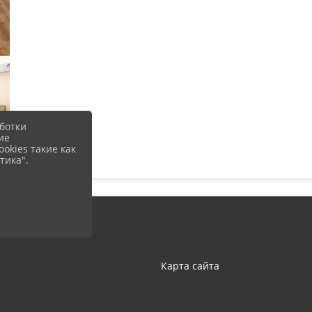
ботки
ие
okies такие как
тика".
Карта сайта