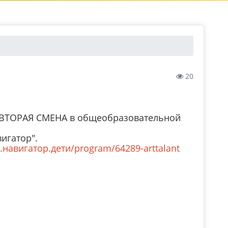
20
т (ВТОРАЯ СМЕНА в общеобразовательной
игатор".
3.навигатор.дети/program/64289-arttalant