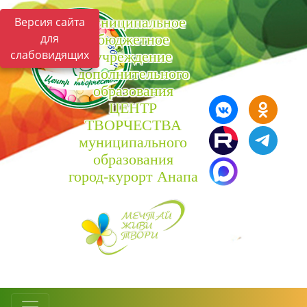
Муниципальное
Версия сайта
для
бюджетное
слабовидящих
учреждение
дополнительного
образования
ЦЕНТР
ТВОРЧЕСТВА
муниципального
образования
город-курорт Анапа