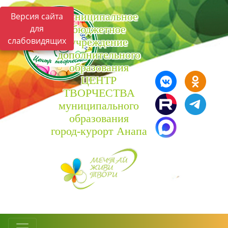
Муниципальное
Версия сайта
для
бюджетное
слабовидящих
учреждение
дополнительного
образования
ЦЕНТР
ТВОРЧЕСТВА
муниципального
образования
город-курорт Анапа