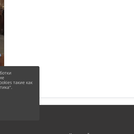
ботки
ие
okies такие как
тика".