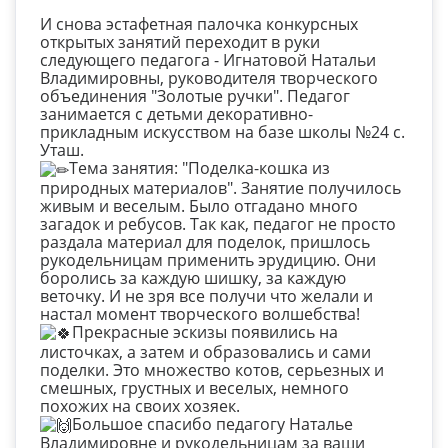
И снова эстафетная палочка конкурсных
открытых занятий переходит в руки
следующего педагога - Игнатовой Натальи
Владимировны, руководителя творческого
объединения "Золотые ручки". Педагог
занимается с детьми декоративно-
прикладным искусством на базе школы №24 с.
Уташ.
Тема занятия: "Поделка-кошка из
природных материалов". Занятие получилось
живым и веселым. Было отгадано много
загадок и ребусов. Так как, педагог не просто
раздала материал для поделок, пришлось
рукодельницам применить эрудицию. Они
боролись за каждую шишку, за каждую
веточку. И не зря все получи что желали и
настал момент творческого волшебства!
Прекрасные эскизы появились на
листочках, а затем и образовались и сами
поделки. Это множество котов, серьезных и
смешных, грустных и веселых, немного
похожих на своих хозяек.
Большое спасибо педагогу Наталье
Владимировне и рукодельницам за ваши