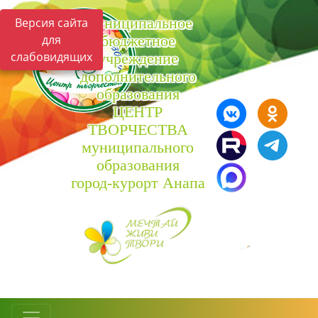
Муниципальное
Версия сайта
для
бюджетное
слабовидящих
учреждение
дополнительного
образования
ЦЕНТР
ТВОРЧЕСТВА
муниципального
образования
город-курорт Анапа