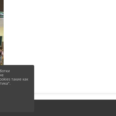
ботки
ие
okies такие как
тика".