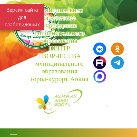
Муниципальное
Версия сайта
для
бюджетное
слабовидящих
учреждение
дополнительного
образования
ЦЕНТР
ТВОРЧЕСТВА
муниципального
образования
город-курорт Анапа