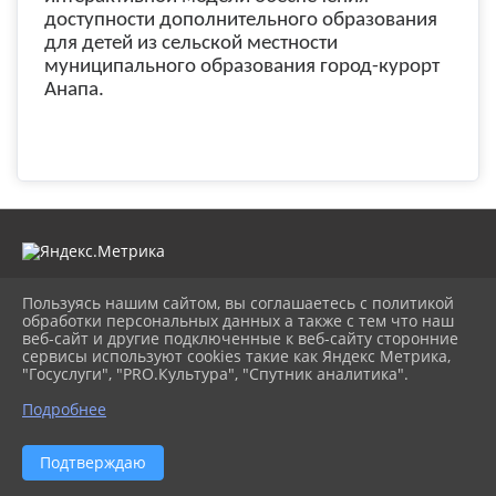
доступности дополнительного образования
для детей из сельской местности
муниципального образования город-курорт
Анапа.
Пользуясь нашим сайтом, вы соглашаетесь с политикой
2026 г. cdt-anapa.ru
обработки персональных данных а также с тем что наш
Вход
веб-сайт и другие подключенные к веб-сайту сторонние
Карта сайта
сервисы используют cookies такие как Яндекс Метрика,
Политика обработки персональных данных
"Госуслуги", "PRO.Культура", "Спутник аналитика".
Подробнее
Сделано на KubCMS
Разработка и поддержка
Подтверждаю