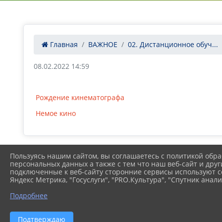
Главная
ВАЖНОЕ
02. Дистанционное обуч...
08.02.2022 14:59
Рождение кинематографа
Немое кино
Пользуясь нашим сайтом, вы соглашаетесь с политикой обра
персональных данных а также с тем что наш веб-сайт и друг
подключенные к веб-сайту сторонние сервисы используют co
Яндекс Метрика, "Госуслуги", "PRO.Культура", "Спутник анали
Подробнее
Подтверждаю